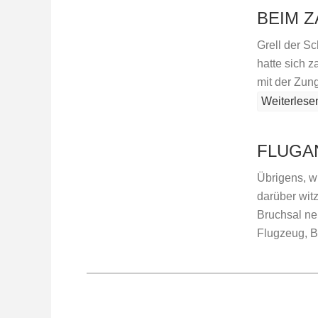
BEIM 
Grell der S
hatte sich z
mit der Zung
Weiterlese
FLUGA
Übrigens, wu
darüber wit
Bruchsal ne
Flugzeug, B