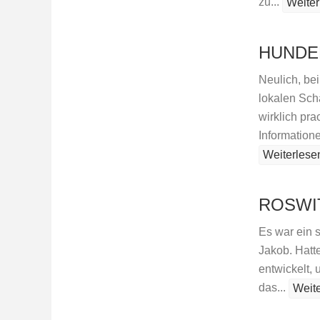
zu...
Weiter
HUNDE
Neulich, bei
lokalen Schä
wirklich pr
Informatione
Weiterlese
ROSWI
Es war ein s
Jakob. Hatt
entwickelt, 
das...
Weit