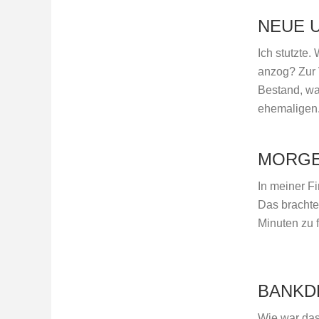
NEUE 
Ich stutzte
anzog? Zur 
Bestand, wa
ehemaligen.
MORG
In meiner Fi
Das brachte 
Minuten zu f
BANKD
Wie war das