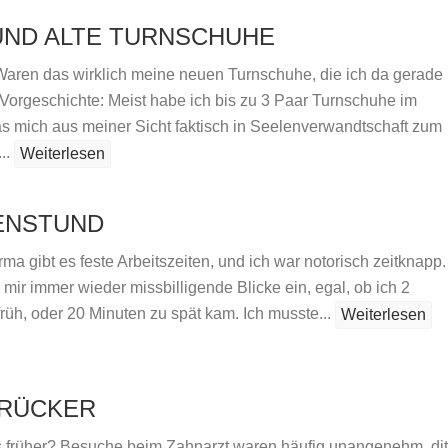
UND ALTE TURNSCHUHE
. Waren das wirklich meine neuen Turnschuhe, die ich da gerade
Vorgeschichte: Meist habe ich bis zu 3 Paar Turnschuhe im
s mich aus meiner Sicht faktisch in Seelenverwandtschaft zum
..
Weiterlesen
ENSTUND
rma gibt es feste Arbeitszeiten, und ich war notorisch zeitknapp.
mir immer wieder missbilligende Blicke ein, egal, ob ich 2
rüh, oder 20 Minuten zu spät kam. Ich musste...
Weiterlesen
RÜCKER
 früher? Besuche beim Zahnarzt waren häufig unangenehm, di