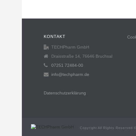
KONTAKT
Cook
TECHPharm GmbH
Draisstraße 14, 76646 Bruchsal
07251 72484-00
info@techpharm.de
Datenschutzerklärung
Copyright All Rights Reserved 