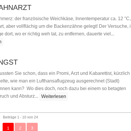
ZAHNARZT
chmerz: der französische Weichkäse, Innentemperatur ca. 12 °C,
art, aber vollflächig um die Backenzähne gelegt! Der Versuche, 
e dort, wo er richtig weh tat, zu entfernen, dauerte viel...
n
NGST
ssten Sie schon, dass ein Promi, Arzt und Kabarettist, kürzlich
zelte, wie man ein Lufthansaflugzeug ausgerechnet (Stadt)
nnen kann? Wo dies doch, noch dazu bei einem so betagten
ruch und Absturz...
Weiterlesen
Beiträge 1 - 10 von 24
1
2
3