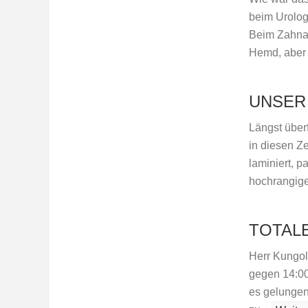
beim Urolog
Beim Zahna
Hemd, aber 
UNSER
Längst überf
in diesen Ze
laminiert, p
hochrangige
TOTAL
Herr Kungolf
gegen 14:00
es gelungen,