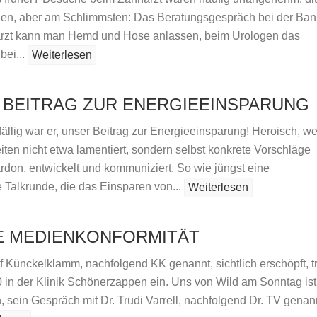
en, aber am Schlimmsten: Das Beratungsgespräch bei der Ban
rzt kann man Hemd und Hose anlassen, beim Urologen das
bei...
Weiterlesen
 BEITRAG ZUR ENERGIEEINSPARUNG
ällig war er, unser Beitrag zur Energieeinsparung! Heroisch, we
iten nicht etwa lamentiert, sondern selbst konkrete Vorschläge
ardon, entwickelt und kommuniziert. So wie jüngst eine
 Talkrunde, die das Einsparen von...
Weiterlesen
E MEDIENKONFORMITÄT
 Künckelklamm, nachfolgend KK genannt, sichtlich erschöpft, tri
 in der Klinik Schönerzappen ein. Uns von Wild am Sonntag ist
 sein Gespräch mit Dr. Trudi Varrell, nachfolgend Dr. TV genan