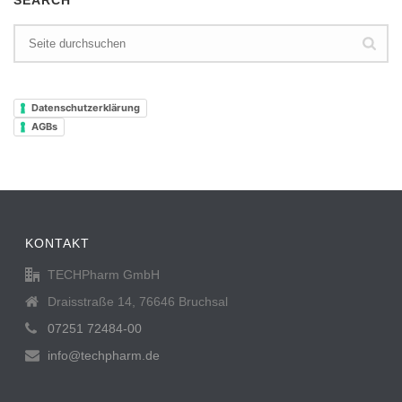
SEARCH
Datenschutzerklärung
AGBs
KONTAKT
TECHPharm GmbH
Draisstraße 14, 76646 Bruchsal
07251 72484-00
info@techpharm.de