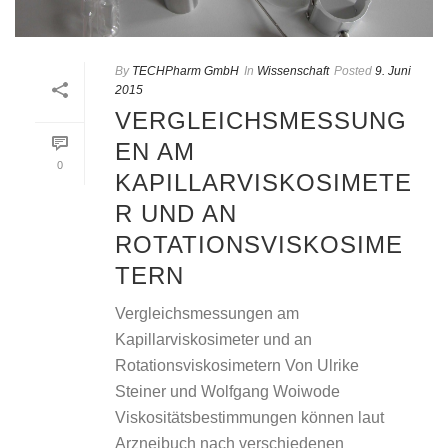
By
TECHPharm GmbH
In
Wissenschaft
Posted
9. Juni
2015
VERGLEICHSMESSUNG
EN AM
0
KAPILLARVISKOSIMETE
R UND AN
ROTATIONSVISKOSIME
TERN
Vergleichsmessungen am
Kapillarviskosimeter und an
Rotationsviskosimetern Von Ulrike
Steiner und Wolfgang Woiwode
Viskositätsbestimmungen können laut
Arzneibuch nach verschiedenen