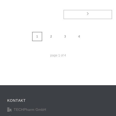
1
2
3
4
page
1
of
4
KONTAKT
TECHPharm GmbH