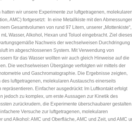
h hatten wir unsere Experimente zur luftgetragenen, molekulare
ion, AMC) fortgesetzt: In eine Metallkiste mit den Abmessunge
nem Gesamtvolumen von rund 97 Litern, unserer „Mottenkiste“,
0 mL Wasser, Alkohol, Hexan und Toluol eingebracht. Ziel diese
rwartungsgemäße Nachweis der wechselweisen Durchdringung
sluft im abgeschlossenen System. Mit Verwendung von
sern für das Wasser wollten wir auch gleich Hinweise auf die
en. Die wechselweisen Übergänge verfolgten wir mittels der
otometrie und Gaschromatographie. Die Ergebnisse zeigten,
 des luftgetragenen, molekularen Austauschs einerseits
repräsentieren. Einfacher ausgedrückt: Im Luftkontakt erfolgt
 jedoch zu komplex, um erste Aussagen zur Kinetik des
ssten zurückrudern, die Experimente überschaubarer gestalten
einfachere Versuche zur luftgetragenen, molekularen
r und Alkohol: AMC und Oberfläche, AMC und Zeit, und AMC u