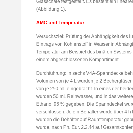
Glasschale festgestellt. Es besteht ein line
(Abbildung 1).
AMC und Temperatur
Versuchsziel: Prüfung der Abhängigkeit des l
Eintrags von Kohlenstoff in Wasser in Abhängi
Temperatur am Beispiel des binären Systems 
einem abgeschlossenen Kompartiment.
Durchführung: In sechs V4A-Spanndeckelbehä
Volumen von je 4 L wurden je 2 Bechergläser
von je 250 mL eingebracht. In eines der beid
wurden 50 mL Reinwasser, und in das weiter
Ethanol 96 % gegeben. Die Spanndeckel wur
verschlossen. Je ein Behälter wurde über 4 h
wurden die Behälter auf Raumtemperatur gebr
wurde, nach Ph. Eur. 2.2.44 auf Gesamtkohlens