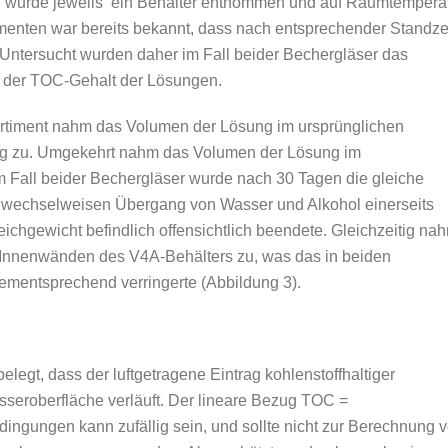
en wurde jeweils ein Behälter entnommen und auf Raumtempera
enten war bereits bekannt, dass nach entsprechender Standze
Untersucht wurden daher im Fall beider Bechergläser das
d der TOC-Gehalt der Lösungen.
timent nahm das Volumen der Lösung im ursprünglichen
etig zu. Umgekehrt nahm das Volumen der Lösung im
 Im Fall beider Bechergläser wurde nach 30 Tagen die gleiche
wechselweisen Übergang von Wasser und Alkohol einerseits
leichgewicht befindlich offensichtlich beendete. Gleichzeitig na
Innenwänden des V4A-Behälters zu, was das in beiden
entsprechend verringerte (Abbildung 3).
egt, dass der luftgetragene Eintrag kohlenstoffhaltiger
seroberfläche verläuft. Der lineare Bezug TOC =
dingungen kann zufällig sein, und sollte nicht zur Berechnung 