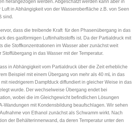
en herangezogen werden. Abgeschätzt werden kann aber in
 Luft in Abhängigkeit von der Wasseroberfläche z.B. von Seen
ß sind.
vor, dass die treibende Kraft für den Phasenübergang in das
 des gasförmigen Luftinhaltsstoffs ist. Da der Partialdruck mit
its die Stoffkonzentrationen im Wasser aber zunächst weit
er Stoffübergang in das Wasser mit der Temperatur.
ass in Abhängigkeit vom Partialdruck über die Zeit erhebliche
erem Beispiel mit einem Übergang von mehr als 40 mL in das
r mit niedrigerem Dampfduck diffundiert in gleicher Weise in das
gelegt wurde. Der wechselweise Übergang endet bei
tion, wobei die im Gleichgewicht befindlichen Lösungen
V4A-Wandungen mit Kondensbildung beaufschlagen. Wir sehen
r Aufnahme von Ethanol zunächst als Schwamm wirkt. Nach
tion der Behälterinnenwand, da deren Temperatur unter den