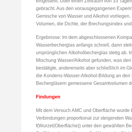
eingestellt. Über einen Zeitraum von 33 Tag
gebracht. Aus den vorausgegangenen Experim
Gemische von Wasser und Alkohol vorliegen. 
Volumen, die Dichte, der Brechungsindex un
Ergebnisse: Im dem abgeschlossenen Kompar
Wasserbecherglas anfangs schnell, dann st
ursprünglichen Alkoholbecherglas stetig ab.
Mischung Wasser/Alkohol gefunden, was den 
bestätigte, andererseits aber schließlich im G
die Kondens-Wasser-Alkohol-Bildung an den 
Bechergläsern gemessene Gesamtvolumen dem
Findungen
Mit dem Versuch AMC und Oberfläche wurde bel
Verbindungen proportional zur steigenden Was
f(Wurzel(Oberfläche)) unter den gewählten Be