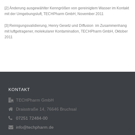
[2] Änderung ausgewählter Kenngrößen von gereinigtem Wasser im Kontakt
mit der Umgebungsluft, TECHPharm GmbH, November 2011
[3] Reinigungsvalidierung, Henry Gesetz und Diffusion im Zusammenhang
mit luftgetragener, molekularer Kontamination, TECHPharm GmbH, Oktober
2011
KONTAKT
TECHPharm GmbH
Draisstraße 14, 76646 Bruchsal
07251 72484-00
info@techpharm.de