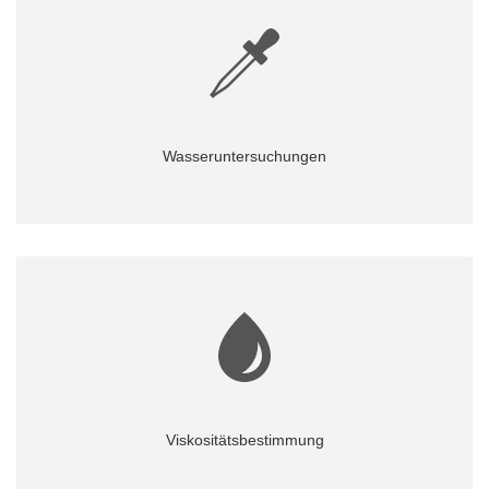
Wasseruntersuchungen
Mehr...
Viskositätsbestimmung
Mehr...