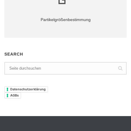
Partikelgrößenbestimmung
Mehr...
SEARCH
Datenschutzerklärung
AGBs