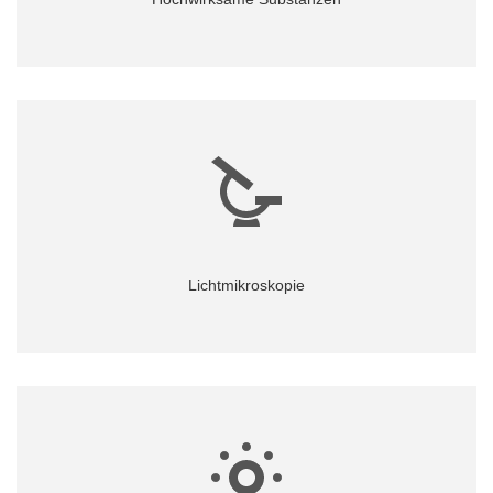
Mehr...
Lichtmikroskopie
Mehr...