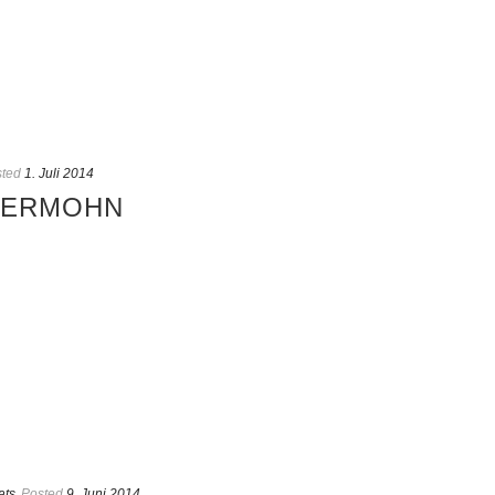
ted
1. Juli 2014
MMERMOHN
ats
Posted
9. Juni 2014