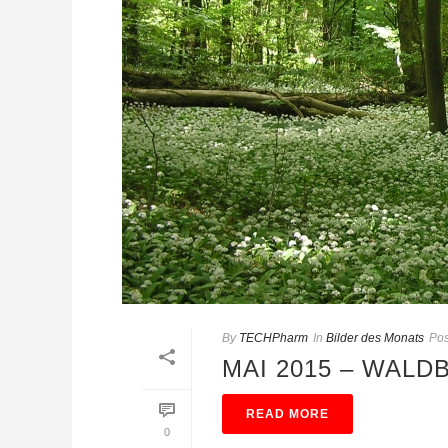
By
TECHPharm
In
Bilder des Monats
Pos
MAI 2015 – WALD
READ MORE
0