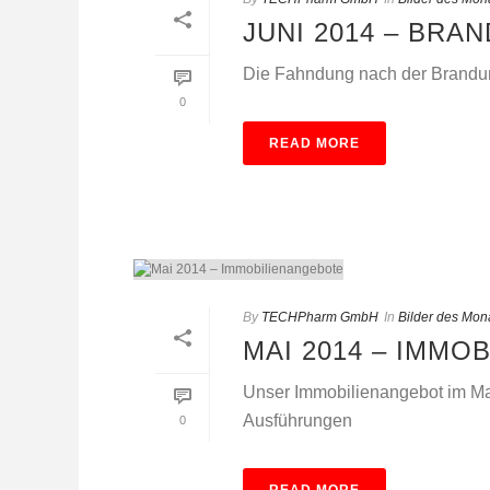
JUNI 2014 – BRA
Die Fahndung nach der Brandun
0
READ MORE
By
TECHPharm GmbH
In
Bilder des Mon
MAI 2014 – IMMO
Unser Immobilienangebot im Ma
Ausführungen
0
READ MORE