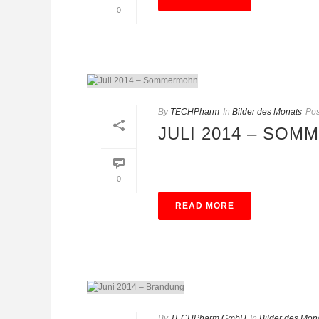
0
By
TECHPharm
In
Bilder des Monats
Pos
JULI 2014 – SO
0
READ MORE
By
TECHPharm GmbH
In
Bilder des Mon