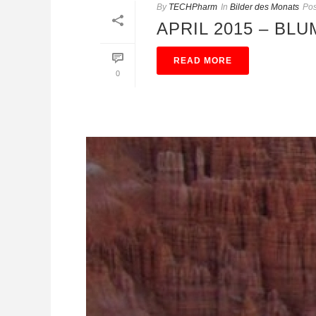
By
TECHPharm
In
Bilder des Monats
Pos
APRIL 2015 – BL
READ MORE
0