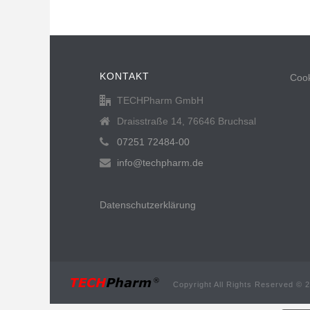
KONTAKT
Cook
TECHPharm GmbH
Draisstraße 14, 76646 Bruchsal
07251 72484-00
info@techpharm.de
Datenschutzerklärung
Copyright All Rights Reserved © 