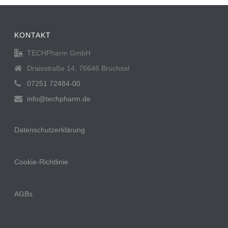
KONTAKT
TECHPharm GmbH
Draisstraße 14, 76646 Bruchsal
07251 72484-00
info@techpharm.de
Datenschutzerklärung
Cookie-Richtlinie
AGBs