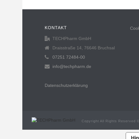
KONTAKT
Cook
TECHPharm GmbH
Draisstraße 14, 76646 Bruchsal
07251 72484-00
info@techpharm.de
Datenschutzerklärung
Copyright All Rights Reserved 
Hin