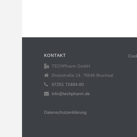
KONTAKT
Cook
TECHPharm GmbH
Draisstraße 14, 76646 Bruchsal
07251 72484-00
info@techpharm.de
Datenschutzerklärung