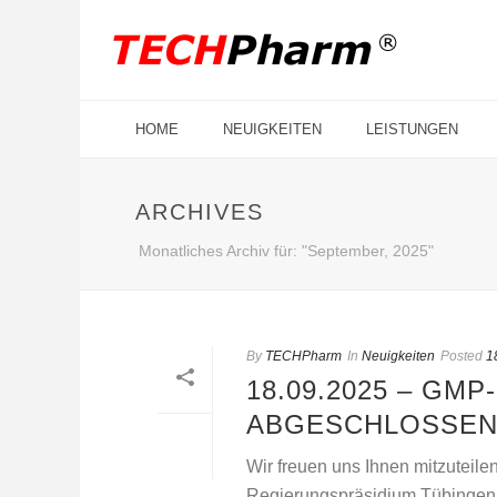
HOME
NEUIGKEITEN
LEISTUNGEN
ARCHIVES
Monatliches Archiv für: "September, 2025"
By
TECHPharm
In
Neuigkeiten
Posted
1
18.09.2025 – GM
ABGESCHLOSSE
Wir freuen uns Ihnen mitzuteil
Regierungspräsidium Tübingen 