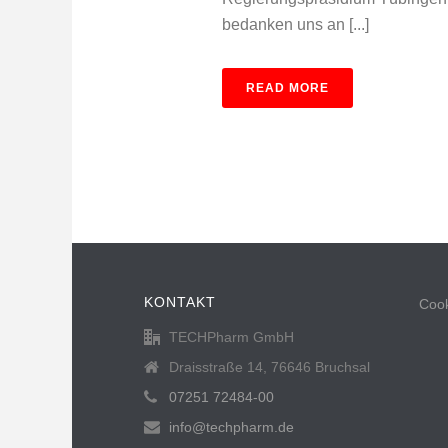
bedanken uns an [...]
READ MORE
KONTAKT
Cook
TECHPharm GmbH
Draisstraße 14, 76646 Bruchsal
07251 72484-00
info@techpharm.de