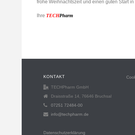
frohe Weihnachtszeit und einen guten Start in
Ihre
TECH
Pharm
KONTAKT
Cook
TECHPharm GmbH
Draisstraße 14, 76646 Bruchsal
07251 72484-00
info@techpharm.de
Datenschutzerklärung