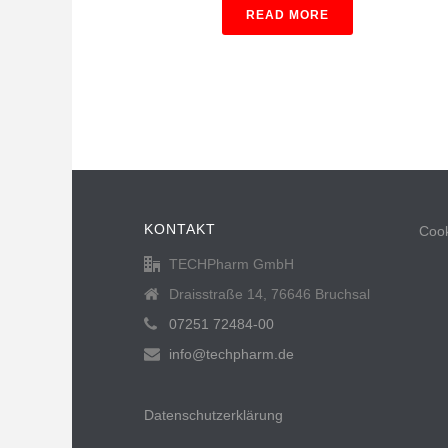
READ MORE
KONTAKT
Cook
TECHPharm GmbH
Draisstraße 14, 76646 Bruchsal
07251 72484-00
info@techpharm.de
Datenschutzerklärung