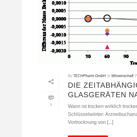
By
TECHPharm GmbH
In
Wissenschaft
P
DIE ZEITABHÄNG
GLASGERÄTEN N
0
Wann ist trocken wirklich trock
Schlüsselwörter: Arzneibuchana
Vortrocknung von [...]