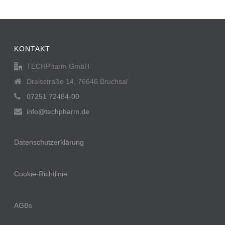
KONTAKT
TECHPharm GmbH
Draisstraße 14, 76646 Bruchsal
07251 72484-00
info@techpharm.de
Datenschutzerklärung
Cookie-Richtlinie
AGBs