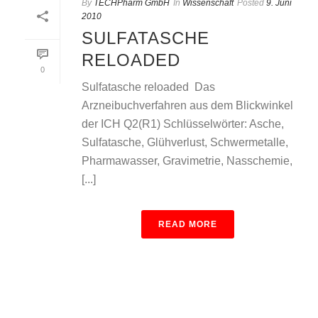
By
TECHPharm GmbH
In
Wissenschaft
Posted
9. Juni
2010
SULFATASCHE
RELOADED
0
Sulfatasche reloaded  Das
Arzneibuchverfahren aus dem Blickwinkel
der ICH Q2(R1) Schlüsselwörter: Asche,
Sulfatasche, Glühverlust, Schwermetalle,
Pharmawasser, Gravimetrie, Nasschemie,
[...]
READ MORE