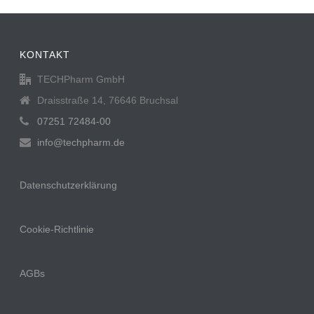
KONTAKT
TECHPharm GmbH
Draisstraße 14, 76646 Bruchsal
07251 72484-00
info@techpharm.de
Datenschutzerklärung
Cookie-Richtlinie
AGBs