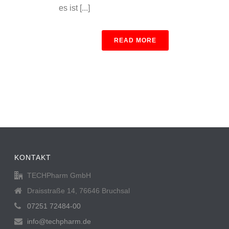
es ist [...]
READ MORE
KONTAKT
TECHPharm GmbH
Draisstraße 14, 76646 Bruchsal
07251 72484-00
info@techpharm.de