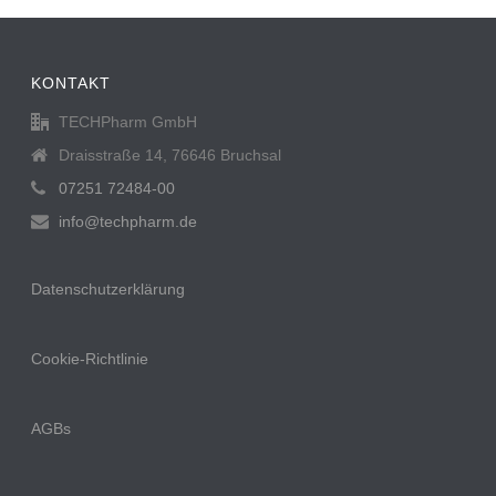
KONTAKT
TECHPharm GmbH
Draisstraße 14, 76646 Bruchsal
07251 72484-00
info@techpharm.de
Datenschutzerklärung
Cookie-Richtlinie
AGBs