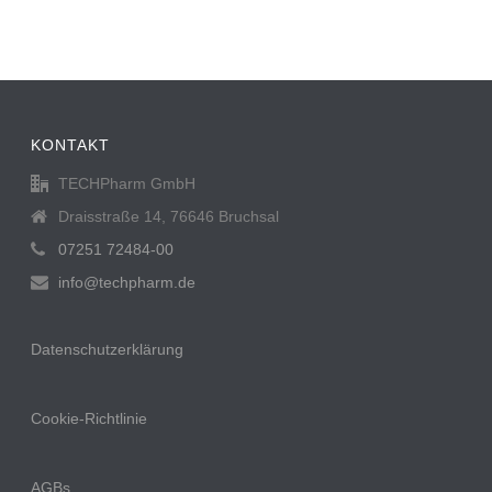
KONTAKT
TECHPharm GmbH
Draisstraße 14, 76646 Bruchsal
07251 72484-00
info@techpharm.de
Datenschutzerklärung
Cookie-Richtlinie
AGBs