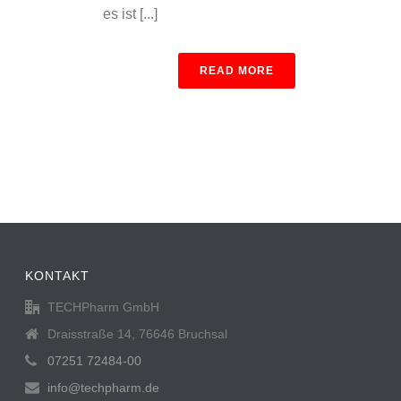
es ist [...]
READ MORE
KONTAKT
TECHPharm GmbH
Draisstraße 14, 76646 Bruchsal
07251 72484-00
info@techpharm.de