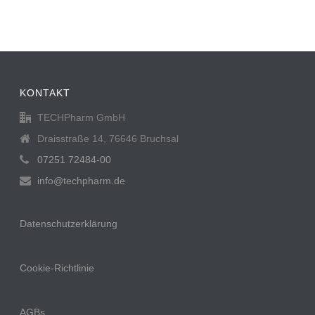
KONTAKT
TECHPharm GmbH
Draisstraße 14, 76646 Bruchsal
07251 72484-00
info@techpharm.de
Datenschutzerklärung
Cookie-Richtlinie
AGBs