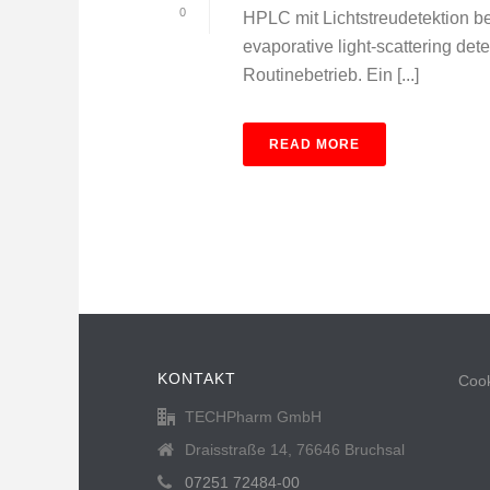
0
HPLC mit Lichtstreudetektion 
evaporative light-scattering d
Routinebetrieb. Ein [...]
READ MORE
KONTAKT
Cook
TECHPharm GmbH
Draisstraße 14, 76646 Bruchsal
07251 72484-00