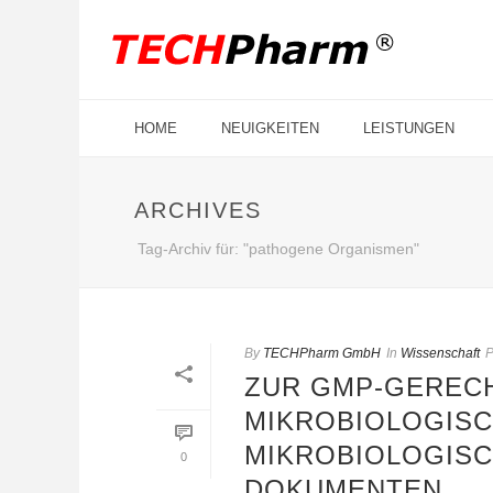
HOME
NEUIGKEITEN
LEISTUNGEN
ARCHIVES
Tag-Archiv für: "pathogene Organismen"
By
TECHPharm GmbH
In
Wissenschaft
P
ZUR GMP-GEREC
MIKROBIOLOGISC
MIKROBIOLOGISC
0
DOKUMENTEN