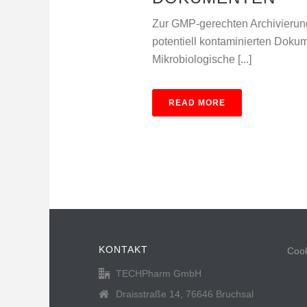
Zur GMP-gerechten Archivierung
potentiell kontaminierten Dok
Mikrobiologische [...]
READ MORE
KONTAKT
Cook
TECHPharm GmbH
Draisstraße 14, 76646 Bruchsal