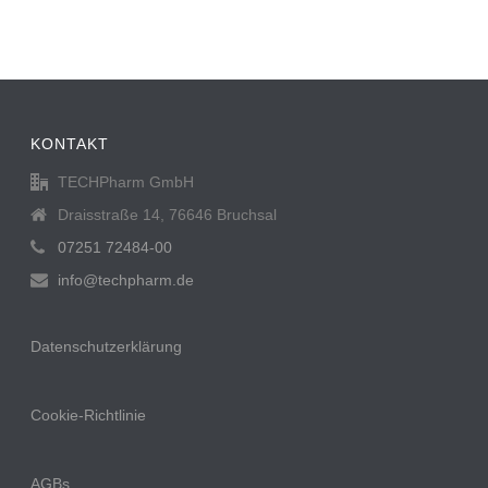
KONTAKT
TECHPharm GmbH
Draisstraße 14, 76646 Bruchsal
07251 72484-00
info@techpharm.de
Datenschutzerklärung
Cookie-Richtlinie
AGBs