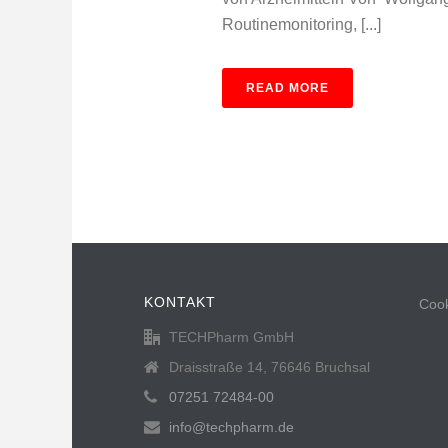
Routinemonitoring, [...]
READ MORE
KONTAKT
Cook
TECHPharm GmbH
Draisstraße 14, 76646 Bruchsal
07251 72484-00
info@techpharm.de