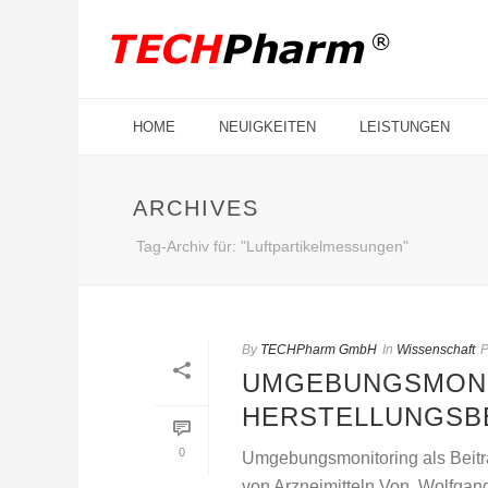
HOME
NEUIGKEITEN
LEISTUNGEN
ARCHIVES
Tag-Archiv für: "Luftpartikelmessungen"
By
TECHPharm GmbH
In
Wissenschaft
P
UMGEBUNGSMONI
HERSTELLUNGSB
0
Umgebungsmonitoring als Beitra
von Arzneimitteln Von Wolfgan