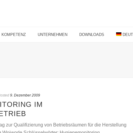
KOMPETENZ
UNTERNEHMEN
DOWNLOADS
DEU
osted
9. Dezember 2009
TORING IM
ETRIEB
g zur Qualifizierung von Betriebsräumen für die Herstellung
g Woiwode Schlüsselwörter: Hygienemonitoring,