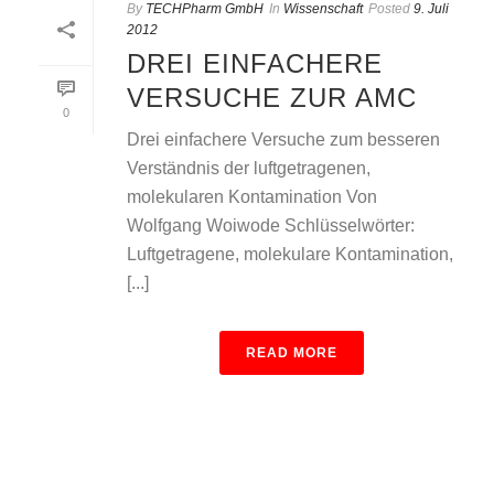
By
TECHPharm GmbH
In
Wissenschaft
Posted
9. Juli
2012
DREI EINFACHERE
VERSUCHE ZUR AMC
0
Drei einfachere Versuche zum besseren
Verständnis der luftgetragenen,
molekularen Kontamination Von
Wolfgang Woiwode Schlüsselwörter:
Luftgetragene, molekulare Kontamination,
[...]
READ MORE