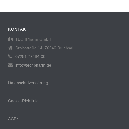
KONTAKT
TECHPharm GmbH
Draisstraße 14, 76646 Bruchsal
07251 72484-00
info@techpharm.de
Datenschutzerklärung
Cookie-Richtlinie
AGBs