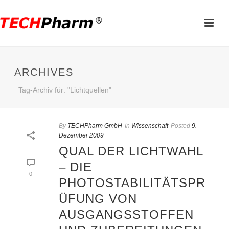
ARCHIVES
Tag-Archiv für: "Lichtquellen"
By
TECHPharm GmbH
In
Wissenschaft
Posted
9.
Dezember 2009
QUAL DER LICHTWAHL
– DIE
0
PHOTOSTABILITÄTSPR
ÜFUNG VON
AUSGANGSSTOFFEN