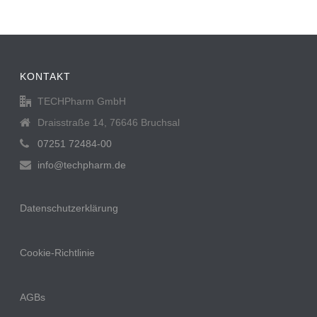
KONTAKT
TECHPharm GmbH
Draisstraße 14, 76646 Bruchsal
07251 72484-00
info@techpharm.de
Datenschutzerklärung
Cookie-Richtlinie
AGBs