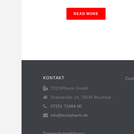
READ MORE
KONTAKT
Cook
TECHPharm GmbH
Draisstraße 14, 76646 Bruchsal
07251 72484-00
info@techpharm.de
Datenschutzerklärung