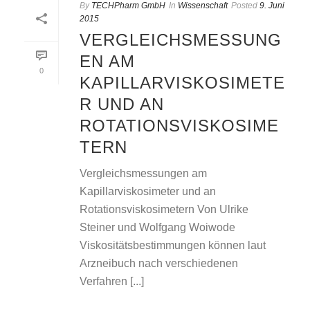
By
TECHPharm GmbH
In
Wissenschaft
Posted
9. Juni
2015
VERGLEICHSMESSUNG
EN AM
0
KAPILLARVISKOSIMETE
R UND AN
ROTATIONSVISKOSIME
TERN
Vergleichsmessungen am
Kapillarviskosimeter und an
Rotationsviskosimetern Von Ulrike
Steiner und Wolfgang Woiwode
Viskositätsbestimmungen können laut
Arzneibuch nach verschiedenen
Verfahren [...]