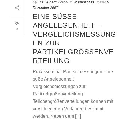
By
TECHPharm GmbH
In
Wissenschaft
Posted
9.
Dezember 2007
EINE SÜSSE A
NGELEGENHEIT – V
0
ERGLEICHSMESSUNGE
N ZUR P
ARTIKELGRÖSSENVERT
EILUNG
Praxisseminar Partikelmessungen Eine
süße Angelegenheit
Vergleichsmessungen zur
Partikelgrößenverteilung
Teilchengrößenverteilungen können mit
verschiedenen Verfahren bestimmt
werden. Neben dem [...]