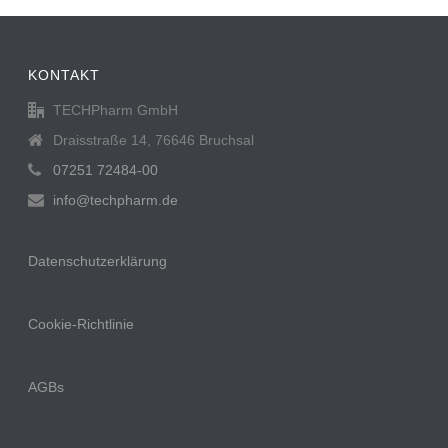
KONTAKT
TECHPharm GmbH
Draisstraße 14, 76646 Bruchsal
07251 72484-00
info@techpharm.de
Datenschutzerklärung
Cookie-Richtlinie
AGBs