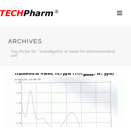
ARCHIVES
Tag-Archiv für: "investigation of water for pharmaceutical
use"