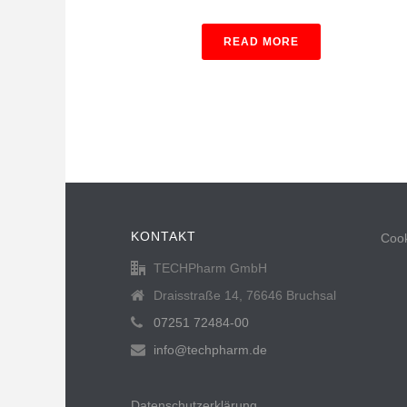
READ MORE
KONTAKT
Cook
TECHPharm GmbH
Draisstraße 14, 76646 Bruchsal
07251 72484-00
info@techpharm.de
Datenschutzerklärung