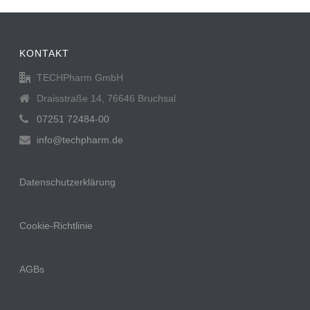
KONTAKT
TECHPharm GmbH
Draisstraße 14, 76646 Bruchsal
07251 72484-00
info@techpharm.de
Datenschutzerklärung
Cookie-Richtlinie
AGBs