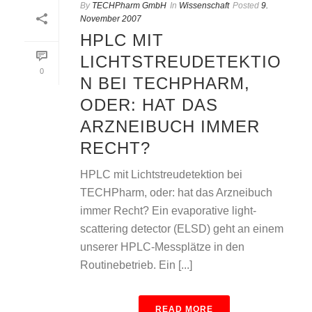
By
TECHPharm GmbH
In
Wissenschaft
Posted
9.
November 2007
HPLC MIT
LICHTSTREUDETEKTIO
0
N BEI TECHPHARM,
ODER: HAT DAS
ARZNEIBUCH IMMER
RECHT?
HPLC mit Lichtstreudetektion bei
TECHPharm, oder: hat das Arzneibuch
immer Recht? Ein evaporative light-
scattering detector (ELSD) geht an einem
unserer HPLC-Messplätze in den
Routinebetrieb. Ein [...]
READ MORE