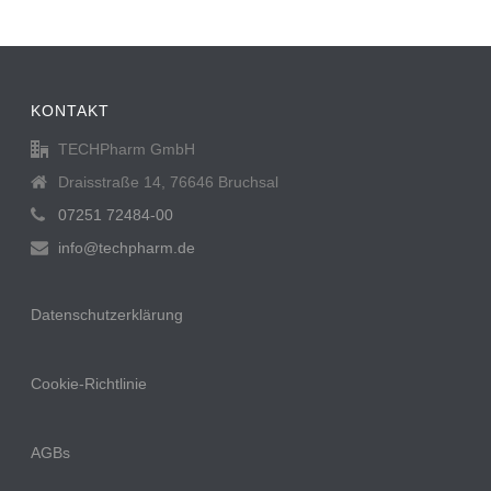
KONTAKT
TECHPharm GmbH
Draisstraße 14, 76646 Bruchsal
07251 72484-00
info@techpharm.de
Datenschutzerklärung
Cookie-Richtlinie
AGBs