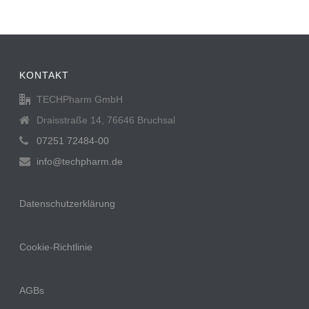
KONTAKT
TECHPharm GmbH
Draisstraße 14, 76646 Bruchsal
07251 72484-00
info@techpharm.de
Datenschutzerklärung
Cookie-Richtlinie
AGBs