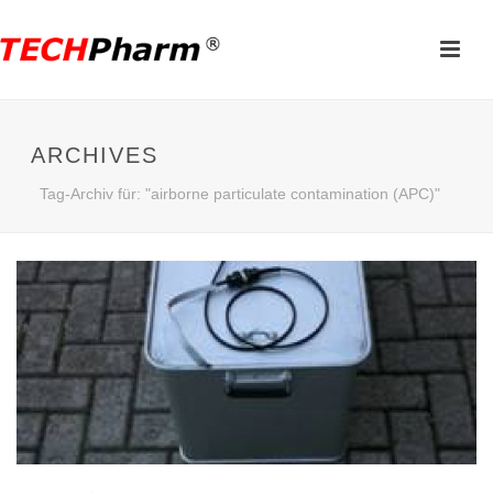
ARCHIVES
Tag-Archiv für: "airborne particulate contamination (APC)"