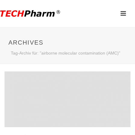
ARCHIVES
Tag-Archiv für: "airborne molecular contamination (AMC)"