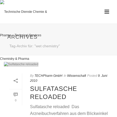
ARCHIVES
Tag-Archiv für: "wet chemistry"
By
TECHPharm GmbH
In
Wissenschaft
Posted
9. Juni
2010
SULFATASCHE
RELOADED
0
Sulfatasche reloaded  Das
Arzneibuchverfahren aus dem Blickwinkel