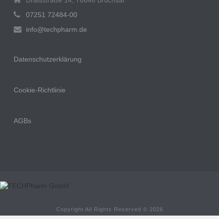
Draisstraße 14, 76646 Bruchsal
07251 72484-00
info@techpharm.de
Datenschutzerklärung
Cookie-Richtlinie
AGBs
Copyright All Rights Reserved © 2026