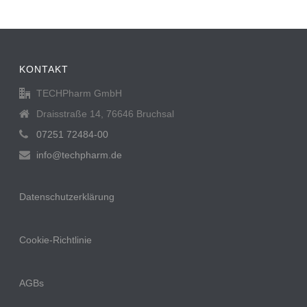
KONTAKT
TECHPharm GmbH
Draisstraße 14, 76646 Bruchsal
07251 72484-00
info@techpharm.de
Datenschutzerklärung
Cookie-Richtlinie
AGBs