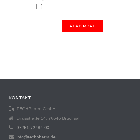
[...]
READ MORE
KONTAKT
TECHPharm GmbH
Draisstraße 14, 76646 Bruchsal
07251 72484-00
info@techpharm.de