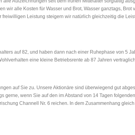
alle Aufzeichnungen seit dem frühen Mittelalter sorgfältig aus
wir alle Kosten für Wasser und Brot, Wasser ganztags, Brot vo
 freiwilligen Leistung steigern wir natürlich gleichzeitig die Lei
alters auf 82, und haben dann nach einer Ruhephase von 5 Jahre
Wohlverhalten eine kleine Betriebsrente ab 87 Jahren vertraglic
gen auf Sie zu. Unsere Aktionäre sind überwiegend gut abgesi
gs gerne, wenn Sie auf den im Abstand von 14 Tagen folgenden 
rischung Channell Nr. 6 reichen. In dem Zusammenhang gleich 